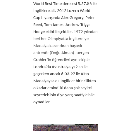
World Best Time derecesi 5.37.86 ile
İngilizlere ait. 2012 Luzern World
Cup II yarışında Alex Gregory, Peter
Reed, Tom James, Andrew Triggs
Hodge ekibi ile çektiler.
1972 yılından
beri her Olimpiyatta İngiltere’ye
Madalya kazandıran başarılı
antrenör (Doğu Alman) Juergen
Grobler’in öğrencileri aynı ekiple
Londra’da Avustralya’yı 2 sn ile
geçerken ancak 6.03.97 ile Altın
Madalyayı aldı. İngilizler birincilikten
o kadar emindi ki daha çok seyirci
seyredebilsin diye yarış saatiyle bile
oynadılar.