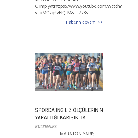
Olimpiyatıhttps://www.youtube.com/watch?
v=pMOzq6vNQ-M&t=773s...
Haberin devamı >>
SPORDA İNGİLİZ ÖLÇÜLERİNİN
YARATTIĞI KARIŞIKLIK
BÜLTENLER
MARATON YARIŞI