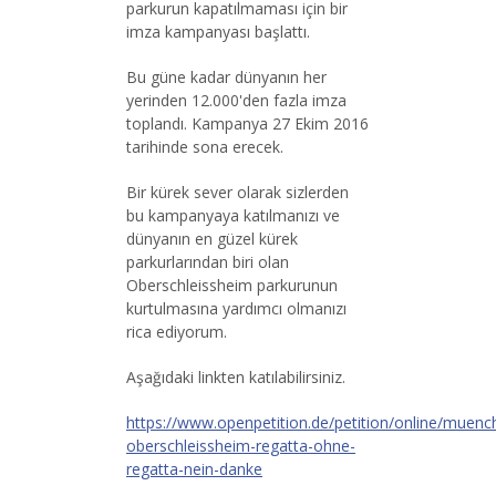
parkurun kapatılmaması için bir
imza kampanyası başlattı.
Bu güne kadar dünyanın her
yerinden 12.000'den fazla imza
toplandı. Kampanya 27 Ekim 2016
tarihinde sona erecek.
Bir kürek sever olarak sizlerden
bu kampanyaya katılmanızı ve
dünyanın en güzel kürek
parkurlarından biri olan
Oberschleissheim parkurunun
kurtulmasına yardımcı olmanızı
rica ediyorum.
Aşağıdaki linkten katılabilirsiniz.
https://www.openpetition.de/petition/online/muenc
oberschleissheim-regatta-ohne-
regatta-nein-danke