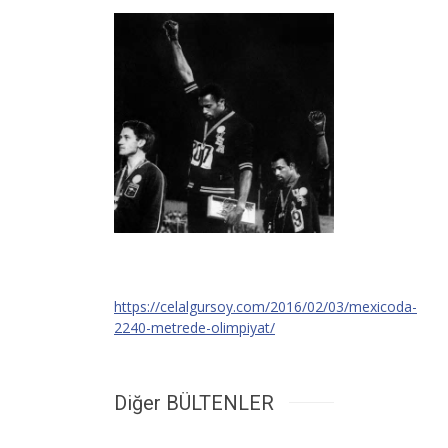
https://celalgursoy.com/2016/02/03/mexicoda-
2240-metrede-olimpiyat/
Diğer BÜLTENLER