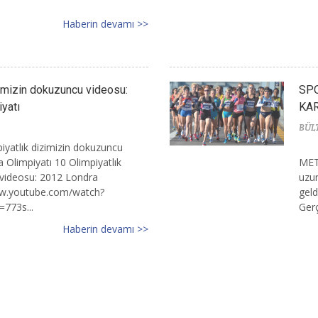
Haberin devamı >>
zimizin dokuzuncu videosu:
SPO
yatı
KAR
BÜL
iyatlık dizimizin dokuzuncu
 Olimpiyatı 10 Olimpiyatlık
MET
 videosu: 2012 Londra
uzu
ww.youtube.com/watch?
geld
73s...
Gerç
Haberin devamı >>