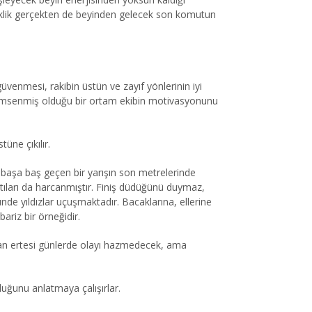
ksiklik gerçekten de beyinden gelecek son komutun
venmesi, rakibin üstün ve zayıf yönlerinin iyi
 benimsenmiş olduğu bir ortam ekibin motivasyonunu
üne çıkılır.
e başa baş geçen bir yarışın son metrelerinde
tıları da harcanmıştır. Finiş düdüğünü duymaz,
nde yıldızlar uçuşmaktadır. Bacaklarına, ellerine
riz bir örneğidir.
anan ertesi günlerde olayı hazmedecek, ama
lduğunu anlatmaya çalışırlar.