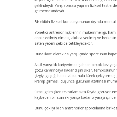
şeklindeydi. Yarış sonrası yapılan fiziksel testl
gelmemesindeydi.
Bir ekibin fiziksel kondüsyonunun dışında mental o
Yönetici-antrenör ilişkilerinin mükemmelliği, ham
analiz edilmiş olması, akıllıca verilmiş ve herke
zaten yeterli şekilde tetikleyecektir.
Buna ilave olarak da yarış içinde sporcunun kapas
Aktif yarışçılık kariyerimde şahsen birçok kez yaş
gözü kararıncaya kadar dişini sıkar, temposunun 
çizgiyi geçtiği halde vücut hala kürek çekiyormuş 
kramp girmesi, düşünce gücünün azalması mümkündü
Sırası gelmişken tekrarlamakta fayda görüyorum: 
kaybeden bir sonraki yarışa kadar o yarayı içinde 
Bunu çok iyi bilen antrenörler sporcularına bir 