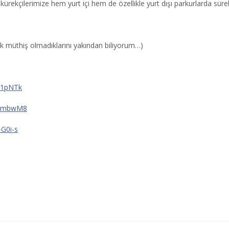
rekçilerimize hem yurt içi hem de özellikle yurt dışı parkurlarda sürekl
çok müthiş olmadıklarını yakından biliyorum…)
k1pNTk
n7mbwM8
G0i-s