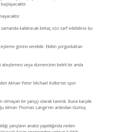
başlayacaktır.
mayacaktır.
iği zamanda kaldıracak birkaç söz sarf edebilirse bu
ateşleme görevi verebilir. Ekibin yorgunluktan
bi ateşlemesi veya dümencinin belirli bir anda
erinden Alman Peter Michael Kolbe'nin spor
lmayan bir yarışçı olarak tanındı. Buna karşılık
de Doğu Alman Thomas Lange'nin ardından Gümüş
ığı yarışların analizi yapıldığında neden
eşleyecek beyin enerjisinden yoksun kaldığı