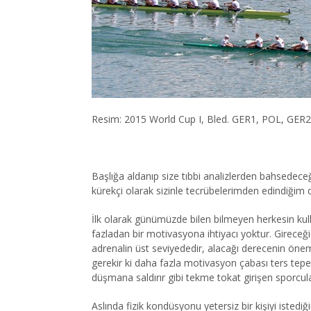
Resim: 2015 World Cup I, Bled. GER1, POL, GER
Başlığa aldanıp size tıbbi analizlerden bahsedeceğ
kürekçi olarak sizinle tecrübelerimden edindiğim d
İlk olarak günümüzde bilen bilmeyen herkesin ku
fazladan bir motivasyona ihtiyacı yoktur. Gireceği
adrenalin üst seviyededir, alacağı derecenin önem
gerekir ki daha fazla motivasyon çabası ters tepe
düşmana saldırır gibi tekme tokat girişen sporcu
Aslında fizik kondüsyonu yetersiz bir kişiyi isted