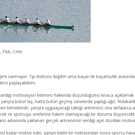
2, FRA, CHN
imi sanmayın. Tıp doktoru değilim ama başarı ile başarısızlık arasındaki
ersi paylaşabilirim.
llandığı motivasyon kelimesi hakkında düşündüğümü kısaca açıklamak
 yarışta bütün kış, hatta bütün geçmiş senelerde yaptığı ağır, fedakarl
ini bilmektedir, yarışta uygulayacağı taktiği antrenörü ona defalarca 
cek ve sporcuyu sinirlerine hakim olamayacağı bir duruma düşürecektir
ların arkasında saklanan gerçek antrenörün verdiği aşırı dozdaki motiv
iğiniz kadar motive edin, yarışın belirli bir noktasından sonra sporcu 