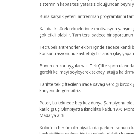
sisteminin kapasitesi yetersiz olduğundan beyni 
Buna karşılık yeterli antrenman programlarını tam
Kalabalık kürek teknelerinde motivasyon yarışın içi
çok etkili olabilir. Tam tersi sadece bir sporcunun
Tecrübeli antrenörler ekibin içinde sadece kendi bi
konsantrasyonunu kaybettiği bir anda çıkış yapan 
Bunun en zor uygulaması Tek Çifte sporcularında gö
gerekli kelimeyi söyleyerek tekneyi atağa kaldırmas
Tarihte tek çiftecilerin irade savaşı verdiği birç
kariyerinde görebiliriz.
Peter, bu teknede beş kez dünya Şampiyonu oldu. 
katıldığı üç Olimpiyatta ikincilikte kaldı. 1976
Madalya aldı.
Kolbe’nin her üç olimpiyatta da parkuru sonuna kad
kaybettiğinin sadece bir tek sebebi olduğu kanısın