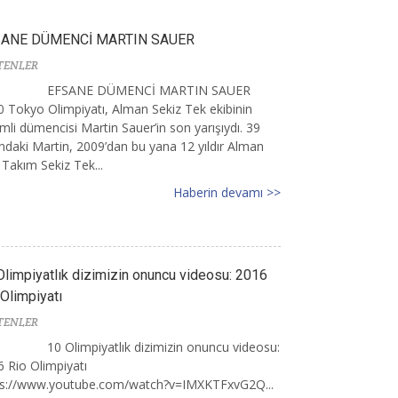
SANE DÜMENCİ MARTIN SAUER
TENLER
EFSANE DÜMENCİ MARTIN SAUER
 Tokyo Olimpiyatı, Alman Sekiz Tek ekibinin
mli dümencisi Martin Sauer’in son yarışıydı. 39
ndaki Martin, 2009’dan bu yana 12 yıldır Alman
i Takım Sekiz Tek...
Haberin devamı >>
Olimpiyatlık dizimizin onuncu videosu: 2016
 Olimpiyatı
TENLER
10 Olimpiyatlık dizimizin onuncu videosu:
 Rio Olimpiyatı
ps://www.youtube.com/watch?v=IMXKTFxvG2Q...