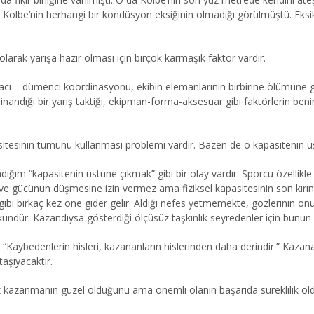
erde Kolbe’nin herhangi bir kondüsyon eksiğinin olmadığı görülmüştü. E
larak yarışa hazır olması için birçok karmaşık faktör vardır.
lacı – dümenci koordinasyonu, ekibin elemanlarının birbirine ölümüne gü
sin inandığı bir yarış taktiği, ekipman-forma-aksesuar gibi faktörlerin
itesinin tümünü kullanması problemi vardır. Bazen de o kapasitenin üst
adığım “kapasitenin üstüne çıkmak” gibi bir olay vardır. Sporcu özellikl
ve gücünün düşmesine izin vermez ama fiziksel kapasitesinin son kırın
gibi birkaç kez öne gider gelir. Aldığı nefes yetmemekte, gözlerinin önü
r. Kazandıysa gösterdiği ölçüsüz taşkınlık seyredenler için bunun ba
“Kaybedenlerin hisleri, kazananların hislerinden daha derindir.” Kaz
taşıyacaktır.
kez kazanmanın güzel olduğunu ama önemli olanın başarıda süreklilik o