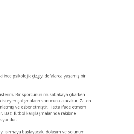
 ince psikolojik çizgiyi defalarca yaşamış bir
 isterim. Bir sporcunun müsabakaya çıkarken
ık isteyen çalışmaların sonucunu alacaktır. Zaten
anlatmış ve ezberletmiştir. Hatta ifade etmem
. Bazı futbol karşılaşmalarında rakibine
asyondur.
havayı ısırmaya başlayacak, dolaşım ve solunum