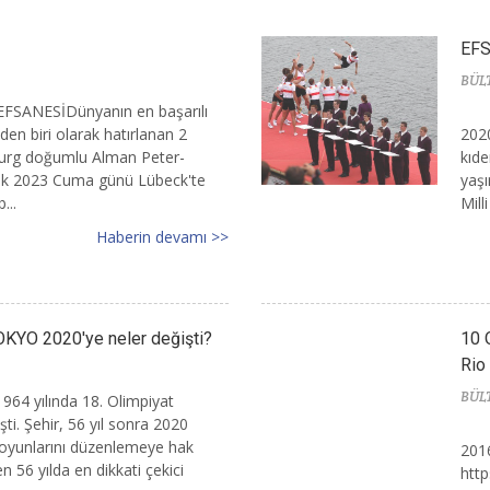
EF
BÜL
FSANESİDünyanın en başarılı
den biri olarak hatırlanan 2
2020
rg doğumlu Alman Peter-
kıde
lık 2023 Cuma günü Lübeck'te
yaşı
...
Mill
Haberin devamı >>
KYO 2020'ye neler değişti?
10 
Rio
BÜL
964 yılında 18. Olimpiyat
ti. Şehir, 56 yıl sonra 2020
t oyunlarını düzenlemeye hak
2016
 56 yılda en dikkati çekici
htt