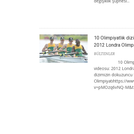
değişiklik şüphesi...
10 Olimpiyatlık di
2012 Londra Olimpi
BÜLTENLER
10 Olimp
videosu: 2012 Londra
dizimizin dokuzuncu
Olimpiyatıhttps://w
v=pMOzq6vNQ-M&t=7