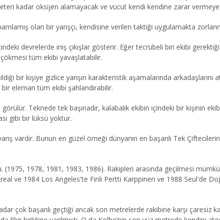
yeteri kadar oksijen alamayacak ve vücut kendi kendine zarar vermeye 
amlamış olan bir yarışçı, kendisine verilen taktiği uygulamakta zorlan
ndeki devrelerde iniş çıkışlar gösterir. Eğer tecrübeli biri ekibi gerekt
 çökmesi tüm ekibi yavaşlatabilir.
ldiği bir kişiye gizlice yarışın karakteristik aşamalarında arkadaşlarını 
bir eleman tüm ekibi şahlandırabilir.
rülür. Teknede tek başınadır, kalabalık ekibin içindeki bir kişinin eki
ı gibi bir lüksü yoktur.
ok yarış vardır. Bunun en güzel örneği dünyanın en başarılı Tek Çiftecil
(1975, 1978, 1981, 1983, 1986). Rakipleri arasında geçilmesi mümkün o
 Montreal ve 1984 Los Angeles'te Finli Pertti Karppinen ve 1988 Seul'
ar çok başarılı geçtiği ancak son metrelerde rakibine karşı çaresiz kald
da fikir birliğine varılmıştı. O da Kolbe’nin son yüz metrede kendini at