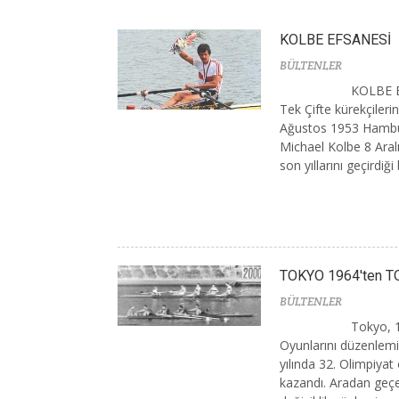
KOLBE EFSANESİ
BÜLTENLER
KOLBE E
Tek Çifte kürekçilerin
Ağustos 1953 Hambu
Michael Kolbe 8 Ara
son yıllarını geçirdiği b
TOKYO 1964'ten TO
BÜLTENLER
Tokyo, 1
Oyunlarını düzenlemiş
yılında 32. Olimpiya
kazandı. Aradan geçen