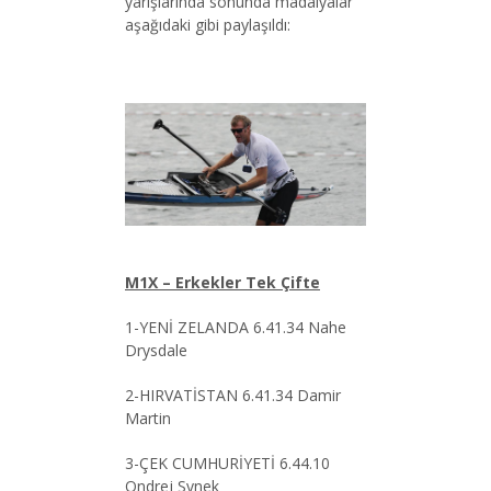
yarışlarında sonunda madalyalar
aşağıdaki gibi paylaşıldı:
M1X – Erkekler Tek Çifte
1-YENİ ZELANDA 6.41.34 Nahe
Drysdale
2-HIRVATİSTAN 6.41.34 Damir
Martin
3-ÇEK CUMHURİYETİ 6.44.10
Ondrej Synek