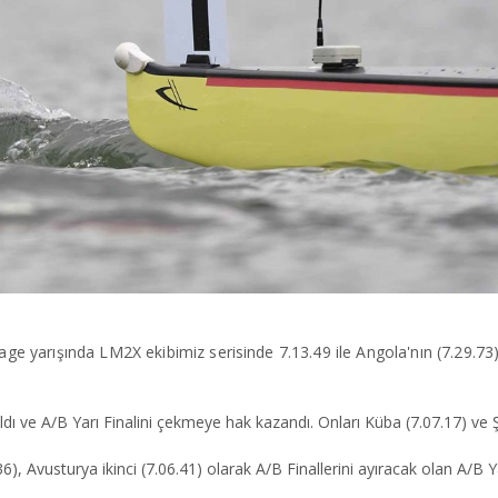
ge yarışında LM2X ekibimiz serisinde 7.13.49 ile Angola'nın (7.29.73
aldı ve A/B Yarı Finalini çekmeye hak kazandı. Onları Küba (7.07.17) ve Şil
, Avusturya ikinci (7.06.41) olarak A/B Finallerini ayıracak olan A/B Ya