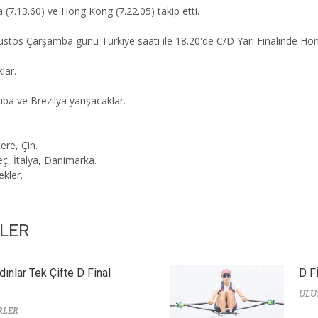
ya (7.13.60) ve Hong Kong (7.22.05) takip etti.
os Çarşamba günü Türkiye saati ile 18.20'de C/D Yarı Finalinde Hong K
klar.
ba ve Brezilya yarışacaklar.
tere, Çin.
ç, İtalya, Danimarka.
ekler.
RLER
dınlar Tek Çifte D Final
D F
ULU
RLER