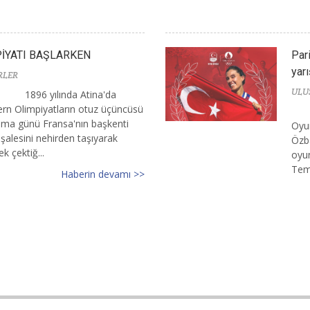
PİYATI BAŞLARKEN
Par
yarı
RLER
ULU
1896 yılında Atina'da
dern Olimpiyatların otuz üçüncüsü
a günü Fransa'nın başkenti
Oyun
şalesini nehirden taşıyarak
Özba
k çektiğ...
oyun
Tem
Haberin devamı >>