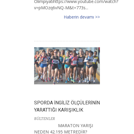
Olimpiyatıhttps://www.youtube.com/watch?
v=pMOzq6vNQ-M&t=773s...
Haberin devamı >>
SPORDA İNGİLİZ ÖLÇÜLERİNİN
YARATTIĞI KARIŞIKLIK
BÜLTENLER
MARATON YARIŞI
NEDEN 42.195 METREDİR?