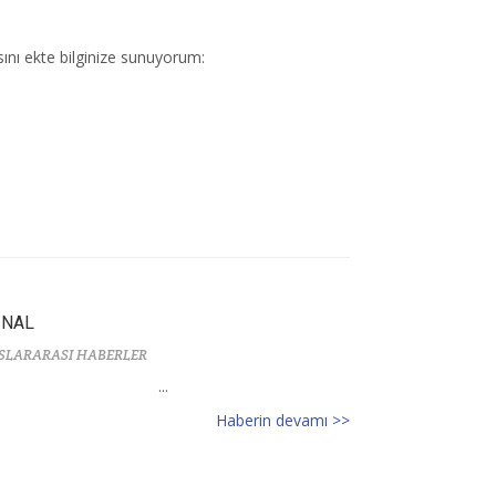
sını ekte bilginize sunuyorum:
İNAL
SLARARASI HABERLER
...
Haberin devamı >>