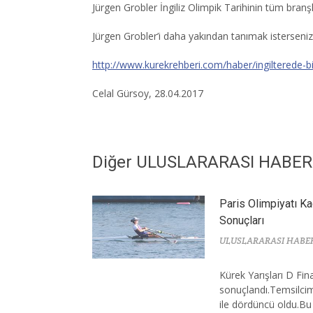
Jürgen Grobler İngiliz Olimpik Tarihinin tüm branşl
Jürgen Grobler’i daha yakından tanımak isterseniz
http://www.kurekrehberi.com/haber/ingilterede-
Celal Gürsoy, 28.04.2017
Diğer ULUSLARARASI HABE
Paris Olimpiyatı Ka
Sonuçları
ULUSLARARASI HABE
Kürek Yarışları D Fin
sonuçlandı.Temsilcim
ile dördüncü oldu.Bu