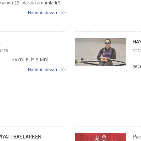
smanda 22. olarak tamamladı.S...
Haberin devamı >>
L
HAY
RLER
ULU
HAYDİ ELİS ŞİMDİ......
geçer
Haberin devamı >>
PİYATI BAŞLARKEN
Par