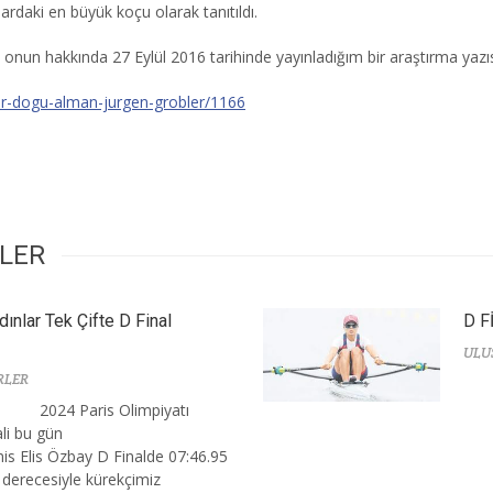
ardaki en büyük koçu olarak tanıtıldı.
 onun hakkında 27 Eylül 2016 tarihinde yayınladığım bir araştırma yazı
bir-dogu-alman-jurgen-grobler/1166
RLER
dınlar Tek Çifte D Final
D F
ULU
RLER
2024 Paris Olimpiyatı
ali bu gün
is Elis Özbay D Finalde 07:46.95
 derecesiyle kürekçimiz