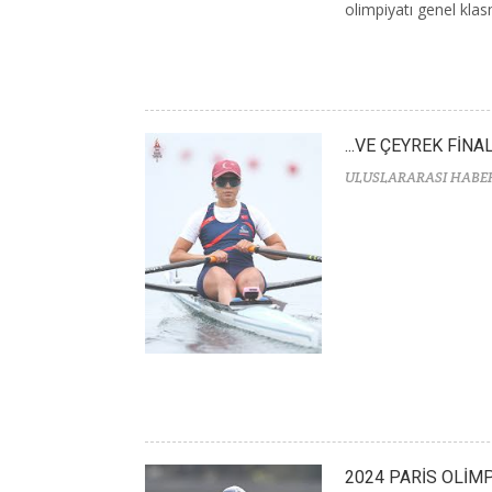
olimpiyatı genel kla
...VE ÇEYREK FİNA
ULUSLARARASI HABE
2024 PARİS OLİM