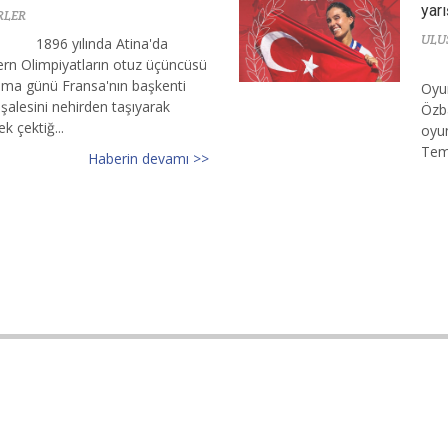
yarı
RLER
ULU
1896 yılında Atina'da
dern Olimpiyatların otuz üçüncüsü
a günü Fransa'nın başkenti
Oyun
şalesini nehirden taşıyarak
Özba
k çektiğ...
oyun
Tem
Haberin devamı >>