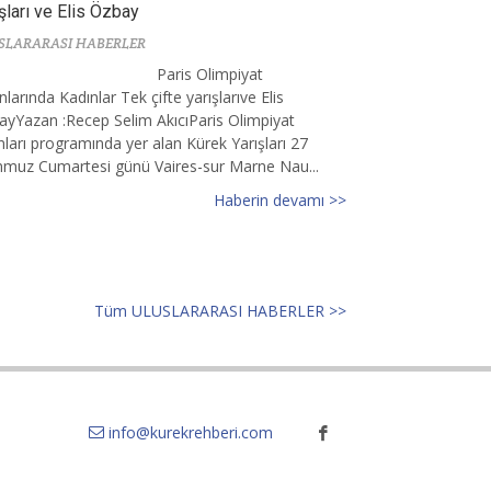
şları ve Elis Özbay
SLARARASI HABERLER
Paris Olimpiyat
larında Kadınlar Tek çifte yarışlarıve Elis
yYazan :Recep Selim AkıcıParis Olimpiyat
ları programında yer alan Kürek Yarışları 27
muz Cumartesi günü Vaires-sur Marne Nau...
Haberin devamı >>
Tüm ULUSLARARASI HABERLER >>
info@kurekrehberi.com