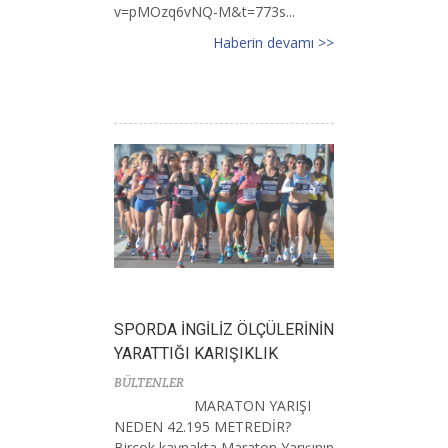
v=pMOzq6vNQ-M&t=773s...
Haberin devamı >>
SPORDA İNGİLİZ ÖLÇÜLERİNİN
YARATTIĞI KARIŞIKLIK
BÜLTENLER
MARATON YARIŞI
NEDEN 42.195 METREDİR?
Birçok kaynakta Maraton Yarışının