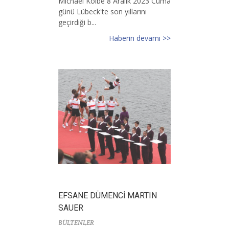
Michael Kolbe 8 Aralık 2023 Cuma
günü Lübeck'te son yıllarını
geçirdiği b...
Haberin devamı >>
EFSANE DÜMENCİ MARTIN
SAUER
BÜLTENLER