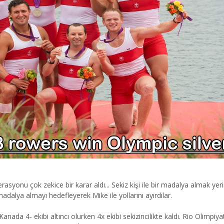
asyonu çok zekice bir karar aldı... Sekiz kişi ile bir madalya almak ye
madalya almayı hedefleyerek Mike ile yollarını ayırdılar.
ada 4- ekibi altıncı olurken 4x ekibi sekizincilikte kaldı. Rio Olimpiya