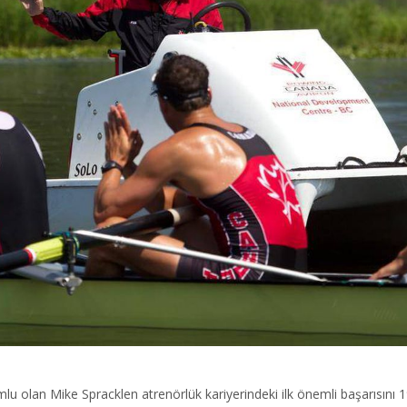
lu olan Mike Spracklen atrenörlük kariyerindeki ilk önemli başarısı