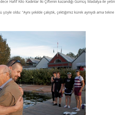
ece Hafif Kilo Kadınlar İki Çiftenin kazandığı Gümüş Madalya ile yet
 şöyle oldu: "Aynı şekilde çalıştık, çektiğimiz kürek aynıydı ama tek