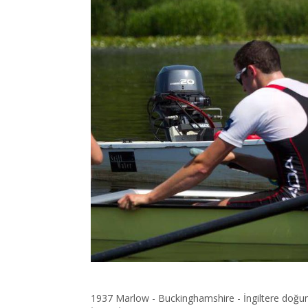
1937 Marlow - Buckinghamshire - İngiltere doğum