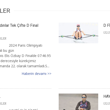
RLER
dınlar Tek Çifte D Final
D F
ULU
RLER
2024 Paris Olimpiyatı
ali bu gün
is Elis Özbay D Finalde 07:46.95
 derecesiyle kürekçimiz
smanda 22. olarak tamamladı.S...
Haberin devamı >>
L
HAY
RLER
ULU