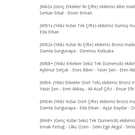
JMA2x (Genç Erkekler İki Çifte) ekibimiz Altın ma
Serkan Erkal - Enver Erman
JWB1x (Yıldız Kızlar Tek Çifte) ekibimiz Gümüş m
Eda Erkan
JWB2x (Yıldız Kızlar İki Çifte) ekibimiz Bronz mad
Damla Sungunapa - Derensu Kutluata
JMB8+ (Yıldız Erkekler Sekiz Tek Dümencili) ekibi
Aytimur Selçuk - Enes Biber - Yasin Şen - Eren Ak
JMB4- (Yıldız Erkekler Dört Tek) ekibimiz Bronz 
Yasin Şen - Eren Akbaş - Ali Asaf Çifci - Ensar Efe
JWB4x (Yıldız Kızlar Dört Çifte) ekibimiz Bronz m
Damla Sungunapa - Eda Erkan - Ayşe Baydar - D
JWA8+ (Genç Kızlar Sekiz Tek Dümencili) ekibim
Irmak Fertuğ - Ülkü Özen - Selin Ege Akgül - Siml