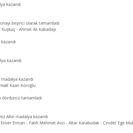
alya kazandı
yonayı beşinci olarak tamamladı
y Kuşkuş - Ahmet Ali Kabadayı
ya kazandı
alya kazandı
üş madalya kazandı
 Halil Kaan Köroğlu
ayı dördüncü tamamladı
miz Altın madalya kazandı
l - Enver Erman - Fatih Mehmet Avcı - Altar Karabudak - Cevdet Ege Mut