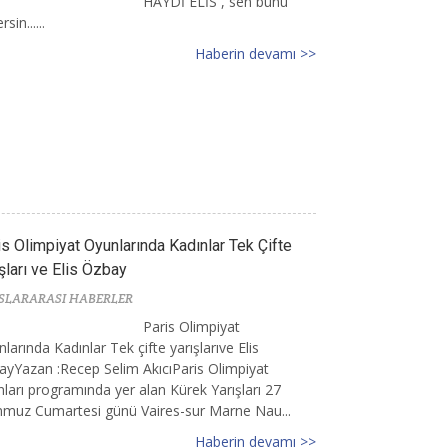
HAYDİ ELİS , sen bunu
sin......
Haberin devamı >>
is Olimpiyat Oyunlarında Kadınlar Tek Çifte
şları ve Elis Özbay
SLARARASI HABERLER
Paris Olimpiyat
larında Kadınlar Tek çifte yarışlarıve Elis
yYazan :Recep Selim AkıcıParis Olimpiyat
ları programında yer alan Kürek Yarışları 27
muz Cumartesi günü Vaires-sur Marne Nau...
Haberin devamı >>