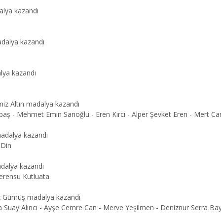
dalya kazandı
adalya kazandı
alya kazandı
miz Altın madalya kazandı
baş - Mehmet Emin Sarıoğlu - Eren Kırcı - Alper Şevket Eren - Mert Ca
madalya kazandı
 Din
adalya kazandı
erensu Kutluata
iz Gümüş madalya kazandı
a Suay Alıncı - Ayşe Cemre Can - Merve Yeşilmen - Deniznur Serra Bayka