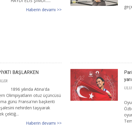
HAYDİ ELİS ŞİMDİ......
geçer
Haberin devamı >>
PİYATI BAŞLARKEN
Par
yarı
RLER
ULU
1896 yılında Atina'da
dern Olimpiyatların otuz üçüncüsü
a günü Fransa'nın başkenti
Oyun
şalesini nehirden taşıyarak
Özba
k çektiğ...
oyun
Tem
Haberin devamı >>