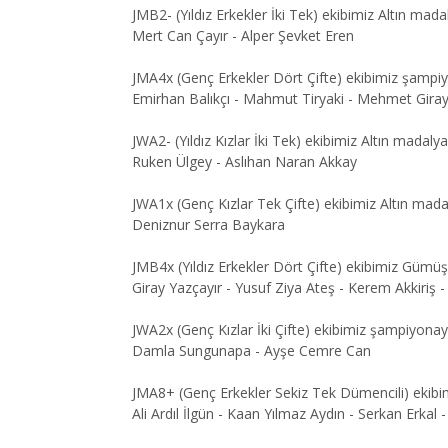
JMB2- (Yıldız Erkekler İki Tek) ekibimiz Altın mad
Mert Can Çayır - Alper Şevket Eren
JMA4x (Genç Erkekler Dört Çifte) ekibimiz şampi
Emirhan Balıkçı - Mahmut Tiryaki - Mehmet Gira
JWA2- (Yıldız Kızlar İki Tek) ekibimiz Altın madal
Ruken Ülgey - Aslıhan Naran Akkay
JWA1x (Genç Kızlar Tek Çifte) ekibimiz Altın mad
Deniznur Serra Baykara
JMB4x (Yıldız Erkekler Dört Çifte) ekibimiz Güm
Giray Yazçayır - Yusuf Ziya Ateş - Kerem Akkiriş -
JWA2x (Genç Kızlar İki Çifte) ekibimiz şampiyon
Damla Sungunapa - Ayşe Cemre Can
JMA8+ (Genç Erkekler Sekiz Tek Dümencili) ekibi
Ali Ardıl İlgün - Kaan Yılmaz Aydın - Serkan Erka