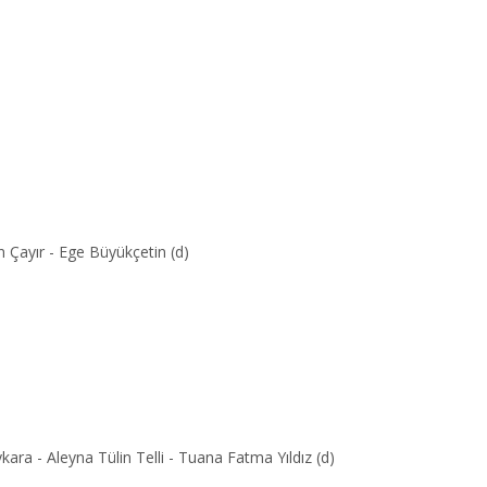
n Çayır - Ege Büyükçetin (d)
ra - Aleyna Tülin Telli - Tuana Fatma Yıldız (d)