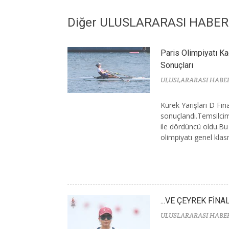
Diğer ULUSLARARASI HABE
Paris Olimpiyatı Ka
Sonuçları
ULUSLARARASI HABE
Kürek Yarışları D Fin
sonuçlandı.Temsilcim
ile dördüncü oldu.Bu
olimpiyatı genel kla
...VE ÇEYREK FİNA
ULUSLARARASI HABE