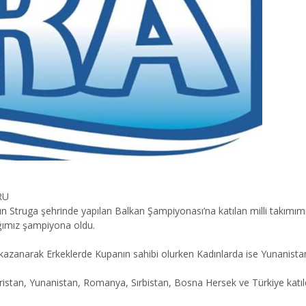
RU
ın Struga şehrinde yapılan Balkan Şampiyonası’na katılan milli takı
tığımız şampiyona oldu.
kazanarak Erkeklerde Kupanın sahibi olurken Kadınlarda ise Yunanistan i
n, Yunanistan, Romanya, Sırbistan, Bosna Hersek ve Türkiye katıldı. S