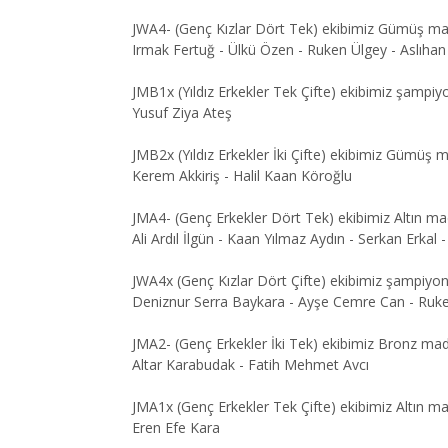
JWA4- (Genç Kızlar Dört Tek) ekibimiz Gümüş ma
Irmak Fertuğ - Ülkü Özen - Ruken Ülgey - Aslıha
JMB1x (Yıldız Erkekler Tek Çifte) ekibimiz şampi
Yusuf Ziya Ateş
JMB2x (Yıldız Erkekler İki Çifte) ekibimiz Gümüş 
Kerem Akkiriş - Halil Kaan Köroğlu
JMA4- (Genç Erkekler Dört Tek) ekibimiz Altın m
Ali Ardıl İlgün - Kaan Yılmaz Aydın - Serkan Erkal
JWA4x (Genç Kızlar Dört Çifte) ekibimiz şampiyo
Deniznur Serra Baykara - Ayşe Cemre Can - Ruken 
JMA2- (Genç Erkekler İki Tek) ekibimiz Bronz mad
Altar Karabudak - Fatih Mehmet Avcı
JMA1x (Genç Erkekler Tek Çifte) ekibimiz Altın m
Eren Efe Kara