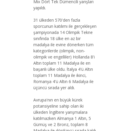
Mix Dört Tek Dümencili yarışları
yapıldı.
31 ülkeden 570'den fazla
sporcunun katılımı ile gerçekleşen
şampiyonada 14 Olimpik Tekne
sınıfında 18 ülke en az bir
madalya ile evine dönerken tüm
kategorilerde (olimpik, non-
olimpik ve engelliler) Hollanda 8'i
Altın toplam 11 Madalya ile en
başarılı ülke oldu. İtalya 4'ü Altın
toplam 11 Madalya ile ikinci,
Romanya 4'ü Altın 6 Madalya ile
üçüncü sırada yer aldı.
Avrupa'nın en büyük kürek
potansiyeline sahip olan iki
ülkeden İngiltere yarışmalara
katılmazken Almanya 1 Altın, 5
Gümüş ve 2 Bronz, toplam 8
Madalya ile dördüncü sırada kaldı.