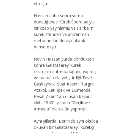
etmişti.
Hassan daha sonra yurda
döndüğünde Kürek Sporu adıyla
bir kitap yayınlamış ve Fairbairn
kürek stilinden ve antrenman
metodundan detaylı olarak
bahsetmişti.
Nevin Hassan yurda döndükten
sonra Galatasaray Kürek
takımının antrenörlüğünü yapmış
ve bu metotla yetiştirdiği Tevfik
Başkaynak, Suat Kesim, Turgut
Atakol, Sati İpek ve Dümende
Reşat Akant’tan oluşan başarılı
ekibi 1940’lı yıllarda “Geçilmez
Armada” olarak ün yapmıştı.
Aynı yıllarda, Berlin’de aynı okulda
okuyan bir Galatasaraylı kürekçi