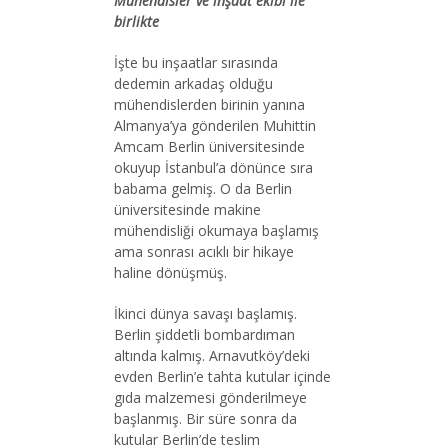
Mühendisler ve inşaat ekibi ile
birlikte
İşte bu inşaatlar sırasında
dedemin arkadaş olduğu
mühendislerden birinin yanına
Almanya’ya gönderilen Muhittin
Amcam Berlin üniversitesinde
okuyup İstanbul’a dönünce sıra
babama gelmiş. O da Berlin
üniversitesinde makine
mühendisliği okumaya başlamış
ama sonrası acıklı bir hikaye
haline dönüşmüş.
İkinci dünya savaşı başlamış.
Berlin şiddetli bombardıman
altında kalmış. Arnavutköy’deki
evden Berlin’e tahta kutular içinde
gıda malzemesi gönderilmeye
başlanmış. Bir süre sonra da
kutular Berlin’de teslim