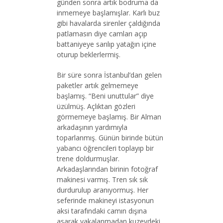
günden sonra artık bodruma da
inmemeye başlamışlar. Karlı buz
gibi havalarda sirenler çaldığında
patlamasın diye camları açıp
battaniyeye sarılıp yatağın içine
oturup beklerlermiş.
Bir süre sonra İstanbul’dan gelen
paketler artık gelmemeye
başlamış. “Beni unuttular” diye
üzülmüş. Açlıktan gözleri
görmemeye başlamış. Bir Alman
arkadaşının yardımıyla
toparlanmış. Günün birinde bütün
yabancı öğrencileri toplayıp bir
trene doldurmuşlar.
Arkadaşlarından birinin fotoğraf
makinesi varmış. Tren sık sık
durdurulup aranıyormuş. Her
seferinde makineyi istasyonun
aksi tarafındaki camın dışına
asarak yakalanmadan kuzeydeki