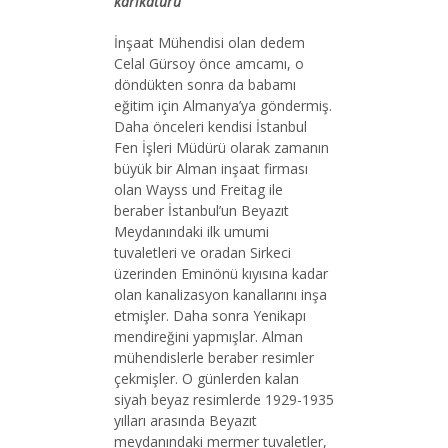
karikatürü
İnşaat Mühendisi olan dedem
Celal Gürsoy önce amcamı, o
döndükten sonra da babamı
eğitim için Almanya’ya göndermiş.
Daha önceleri kendisi İstanbul
Fen İşleri Müdürü olarak zamanın
büyük bir Alman inşaat firması
olan Wayss und Freitag ile
beraber İstanbul’un Beyazıt
Meydanındaki ilk umumi
tuvaletleri ve oradan Sirkeci
üzerinden Eminönü kıyısına kadar
olan kanalizasyon kanallarını inşa
etmişler. Daha sonra Yenikapı
mendireğini yapmışlar. Alman
mühendislerle beraber resimler
çekmişler. O günlerden kalan
siyah beyaz resimlerde 1929-1935
yılları arasında Beyazıt
meydanındaki mermer tuvaletler,