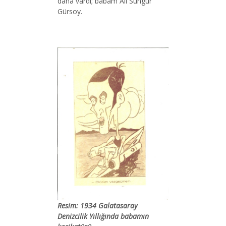
daha vardı; babam Ali Sungur
Gürsoy.
Resim: 1934 Galatasaray
Denizcilik Yıllığında babamın