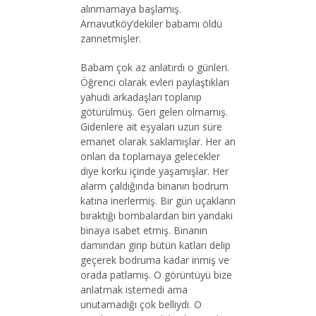
alınmamaya başlamış.
Arnavutköy’dekiler babamı öldü
zannetmişler.
Babam çok az anlatırdı o günleri.
Öğrenci olarak evleri paylaştıkları
yahudi arkadaşları toplanıp
götürülmüş. Geri gelen olmamış.
Gidenlere ait eşyaları uzun süre
emanet olarak saklamışlar. Her an
onları da toplamaya gelecekler
diye korku içinde yaşamışlar. Her
alarm çaldığında binanın bodrum
katına inerlermiş. Bir gün uçakların
bıraktığı bombalardan biri yandaki
binaya isabet etmiş. Binanın
damından girip bütün katları delip
geçerek bodruma kadar inmiş ve
orada patlamış. O görüntüyü bize
anlatmak istemedi ama
unutamadığı çok belliydi. O