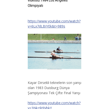
videosu 1984 Los Angeles 
Olimpiyatı
https://www.youtube.com/watch?
v=6Lx7dLBIYEk&t=989s
Kayar Dirsekli teknelerin son yarışı
olan 1983 Duisburg Dünya
Şampiyonası Tek Çifte Final Yarışı
https://www.youtube.com/watch?
v=3NkzRi9VbkY