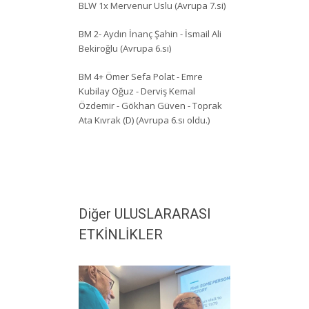
BLW 1x Mervenur Uslu (Avrupa 7.si)
BM 2- Aydın İnanç Şahin - İsmail Ali
Bekiroğlu (Avrupa 6.sı)
BM 4+ Ömer Sefa Polat - Emre
Kubilay Oğuz - Derviş Kemal
Özdemir - Gökhan Güven - Toprak
Ata Kıvrak (D) (Avrupa 6.sı oldu.)
Diğer ULUSLARARASI
ETKİNLİKLER