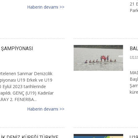
21 
Haberin devamı >>
Park
E ŞAMPİYONASI
BA
ULU
MAD
rtelenen Sanmar Denizcilik
Baş
piyonası U19 Erkek ve U19
Şamp
0 Eylül 2023 tarihlerinde
küre
apıldı. GENÇ (U19) Kadınlar
AY 2. FENERBA...
Haberin devamı >>
İK DENİZ KÜREĞİ TÜRKİYE
U19