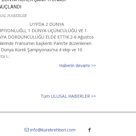
NUÇLANDI
SAL HABERLER
U19’DA 2 DÜNYA
PİYONLUĞU, 1 DÜNYA ÜÇÜNCÜLÜĞÜ VE 1
YA DÖRDÜNCÜLÜĞÜ ELDE ETTİK.2-6 Ağustos
hlerinde Fransa’nın başkenti Paris’te düzenlenen
 Dünya Kürek Şampiyonası’na 4 ekip ve 10
cu i...
Haberin devamı >>
Tüm ULUSAL HABERLER >>
info@kurekrehberi.com