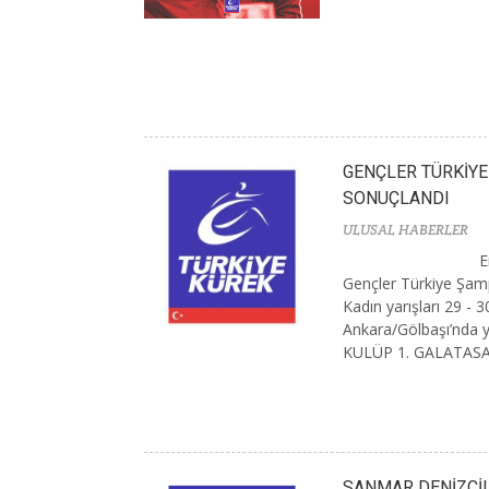
GENÇLER TÜRKİY
SONUÇLANDI
ULUSAL HABERLER
E
Gençler Türkiye Şam
Kadın yarışları 29 - 3
Ankara/Gölbaşı’nda y
KULÜP 1. GALATASAR
SANMAR DENİZCİL