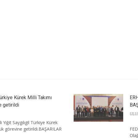
 Türkiye Kürek Milli Takımı
ER
 getirildi
BA
ULU
li Yiğit Saygılıgil Türkiye Kürek
lük görevine getirildi.BAŞARILAR
FED
Olağ