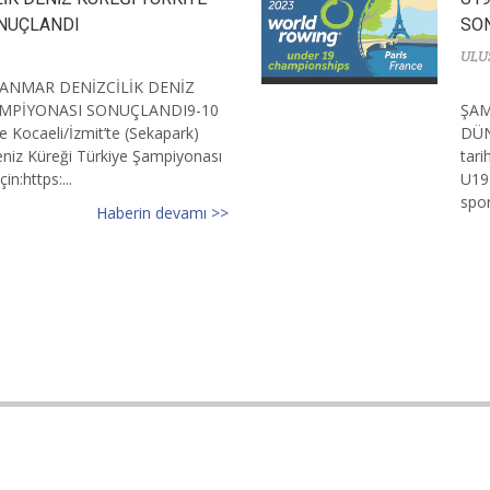
NUÇLANDI
SO
ULU
ANMAR DENİZCİLİK DENİZ
AMPİYONASI SONUÇLANDI9-10
ŞAM
de Kocaeli/İzmit’te (Sekapark)
DÜN
eniz Küreği Türkiye Şampiyonası
tari
in:https:...
U19
spor
Haberin devamı >>