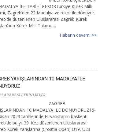
MADALYA İLE TARİHİ REKORTürkiye Kürek Milli
mı, Zagreb’den 22 Madalya ve rekor ile dönüyor.
eb’de düzenlenen Uluslararası Zagreb Kürek
şları’nda Kürek Milli Takımı, ...
Haberin devamı >>
REB YARIŞLARINDAN 10 MADALYA İLE
NÜYORUZ
SLARARASI ETKİNLİKLER
ZAGREB
IŞLARINDAN 10 MADALYA İLE DÖNÜYORUZ15-
isan 2023 tarihlerinde Hırvatistan’ın başkenti
eb’de bu yıl 39. Kez düzenlenen Uluslararası
eb Kürek Yarışları’na (Croatia Open) U19, U23