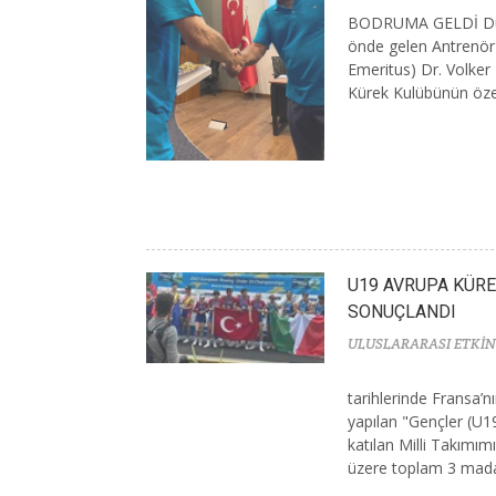
BODRUMA GELDİ Dün
önde gelen Antrenör
Emeritus) Dr. Volker 
Kürek Kulübünün özel 
U19 AVRUPA KÜR
SONUÇLANDI
ULUSLARARASI ETKİN
tarihlerinde Fransa’n
yapılan "Gençler (U
katılan Milli Takımı
üzere toplam 3 madal