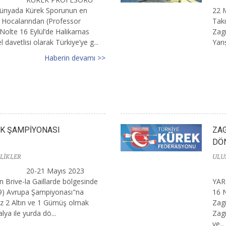
yada Kürek Sporunun en
22 
 Hocalarından (Professor
Takı
Nolte 16 Eylül’de Halikarnas
Zagr
davetlisi olarak Türkiye’ye g...
Yarı
Haberin devamı >>
EK ŞAMPİYONASI
ZAG
DÖ
LİKLER
ULU
20-21 Mayıs 2023
ın Brive-la Gaillarde bölgesinde
YAR
19) Avrupa Şampiyonası"na
16 N
mız 2 Altın ve 1 Gümüş olmak
Zagr
ya ile yurda dö...
Zagr
ve...