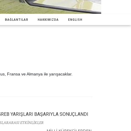
BAĞLANTILAR
HAKKIMIZDA
ENGLISH
arus, Fransa ve Almanya ile yarışacaklar.
REB YARIŞLARI BAŞARIYLA SONUÇLANDI
SLARARASI ETKİNLİKLER
MİLLİ KÜREKÇİLERDEN