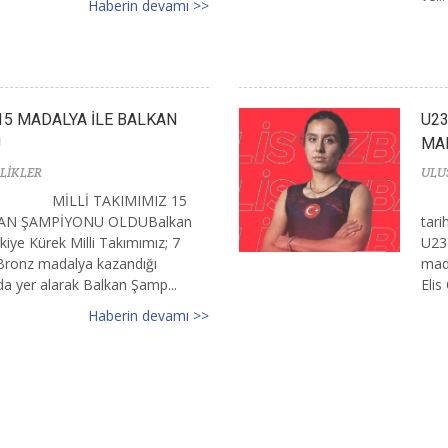
Haberin devamı >>
 15 MADALYA İLE BALKAN
U23
U
MA
LİKLER
ULU
MİLLİ TAKIMIMIZ 15
AN ŞAMPİYONU OLDUBalkan
tari
iye Kürek Milli Takımımız; 7
U23 
 Bronz madalya kazandığı
mada
ada yer alarak Balkan Şamp...
Elis
Haberin devamı >>