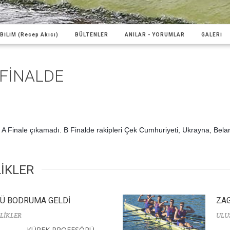
BİLİM (Recep Akıcı)
BÜLTENLER
ANILAR - YORUMLAR
GALERİ
 FİNALDE
miz A Finale çıkamadı. B Finalde rakipleri Çek Cumhuriyeti, Ukrayna, Bel
LİKLER
Ü BODRUMA GELDİ
ZAG
LİKLER
ULU
KÜREK PROFESÖRÜ