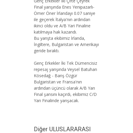
Genç Erkekler İki Çifte Çeyrek
Final yarışında Enes Yenipazarlı-
Ömer Öner İrlandayı 0.07 saniye
ile geçerek İtalya'nın ardından
ikinci oldu ve A/B Yari Finaline
katılmaya hak kazandı.
Bu yarışta ekibimiz İrlanda,
İngiltere, Bulgaristan ve Amerikayı
geride bıraktı.
Genç Erkekler İki Tek Dümencisiz
repesaj yarışında Veysel Batuhan
Kösedağ - Barış Özgür
Bulgaristan ve Fransa'nın
ardından üçüncü olarak A/B Yarı
Final şansını kaçırdı, ekibimiz C/D
Yarı Finalinde yarışacak.
Diğer ULUSLARARASI