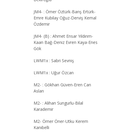
JM4- : Ömer Öztürk-Barış Ertürk-
Emre Kubilay Oğuz-Derviş Kemal
Özdemir
JM4- (B) : Ahmet Ensar Yıldırım-
Kaan Bağ-Deniz Evren Kaya-Enes
Gök
LWM1x : Sabri Sevniş
LWM1x : Uğur Özcan
M2- : Gökhan Güven-Eren Can
Aslan
M2- : Alihan Sungurlu-Bilal
Karademir
M2- Ömer Öner-Utku Kerem
Kanıbelli