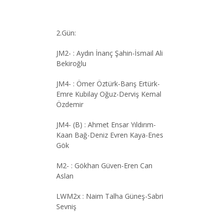
2.Gün:
JM2- : Aydın İnanç Şahin-İsmail Ali
Bekiroğlu
JM4- : Ömer Öztürk-Barış Ertürk-
Emre Kubilay Oğuz-Derviş Kemal
Özdemir
JM4- (B) : Ahmet Ensar Yıldırım-
Kaan Bağ-Deniz Evren Kaya-Enes
Gök
M2- : Gökhan Güven-Eren Can
Aslan
LWM2x : Naim Talha Güneş-Sabri
Sevniş