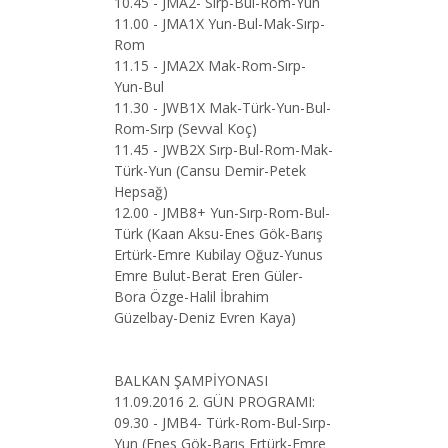
10.45 - JMA2- Sırp-Bul-Rom-Yun
11.00 - JMA1X Yun-Bul-Mak-Sırp-
Rom
11.15 - JMA2X Mak-Rom-Sırp-
Yun-Bul
11.30 - JWB1X Mak-Türk-Yun-Bul-
Rom-Sırp (Sevval Koç)
11.45 - JWB2X Sırp-Bul-Rom-Mak-
Türk-Yun (Cansu Demir-Petek
Hepsağ)
12.00 - JMB8+ Yun-Sırp-Rom-Bul-
Türk (Kaan Aksu-Enes Gök-Barış
Ertürk-Emre Kubilay Oğuz-Yunus
Emre Bulut-Berat Eren Güler-
Bora Özge-Halil İbrahim
Güzelbay-Deniz Evren Kaya)
BALKAN ŞAMPİYONASI
11.09.2016 2. GÜN PROGRAMI:
09.30 - JMB4- Türk-Rom-Bul-Sırp-
Yun (Enes Gök-Barış Ertürk-Emre