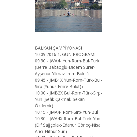
BALKAN ŞAMPİYONASI
10.09.2016 1. GÜN PROGRAMI:
09.30 - JWA4- Yun-Rom-Bul-Türk
(Berre Baltaoğlu-Didem Sürer-
Ayşenur Yılmaz-İrem Bulut)
09.45 - JMB1X Yun-Rom-Türk-Bul-
Sırp (Yunus Emre Bulut))
10.00 - JMB2X Bul-Rom-Türk-Sırp-
Yun (Şefik Çakmak-Sekan
Özdemir)
10.15 - JMA4- Rom-Sırp-Yun-Bul
10.30 - JWA4X Rom-Bul-Türk-Yun
(Elif Sağçolak-Edanur Göneç-Nisa
Arıcı-Elifnur Suri)