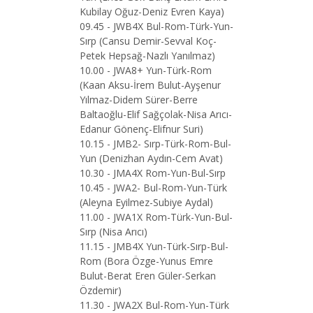
Kubilay Oğuz-Deniz Evren Kaya)
09.45 - JWB4X Bul-Rom-Türk-Yun-
Sırp (Cansu Demir-Sevval Koç-
Petek Hepsağ-Nazlı Yanılmaz)
10.00 - JWA8+ Yun-Türk-Rom
(Kaan Aksu-İrem Bulut-Ayşenur
Yılmaz-Didem Sürer-Berre
Baltaoğlu-Elif Sağçolak-Nisa Arıcı-
Edanur Gönenç-Elifnur Suri)
10.15 - JMB2- Sırp-Türk-Rom-Bul-
Yun (Denizhan Aydın-Cem Avat)
10.30 - JMA4X Rom-Yun-Bul-Sırp
10.45 - JWA2- Bul-Rom-Yun-Türk
(Aleyna Eyilmez-Subiye Aydal)
11.00 - JWA1X Rom-Türk-Yun-Bul-
Sırp (Nisa Arıcı)
11.15 - JMB4X Yun-Türk-Sırp-Bul-
Rom (Bora Özge-Yunus Emre
Bulut-Berat Eren Güler-Serkan
Özdemir)
11.30 - JWA2X Bul-Rom-Yun-Türk