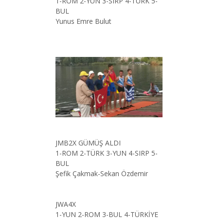
1-ROM 2-YUN 3-SIRP 4-TÜRK 5-
BUL
Yunus Emre Bulut
JMB2X GÜMÜŞ ALDI
1-ROM 2-TÜRK 3-YUN 4-SIRP 5-
BUL
Şefik Çakmak-Sekan Özdemir
JWA4X
1-YUN 2-ROM 3-BUL 4-TÜRKİYE