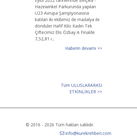
Eylül 2022 tarihlerinde Belçika -
Hazewinkel Parkurunda yapılan
U23 Avrupa Şampiyonasına
katılan iki ekibimiz de madalya ile
döndüler.Hafif Kilo Kadın Tek
Çiftecimiz Elis Özbay A Finalde
7,52,81 i...
Haberin devamı >>
Tüm ULUSLARARASI
ETKİNLİKLER >>
© 2016 - 2026 Tüm hakları saklıdır.
info@kurekrehberi.com