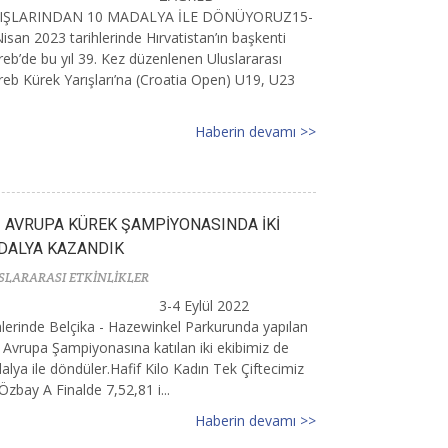
IŞLARINDAN 10 MADALYA İLE DÖNÜYORUZ15-
isan 2023 tarihlerinde Hırvatistan’ın başkenti
eb’de bu yıl 39. Kez düzenlenen Uluslararası
eb Kürek Yarışları’na (Croatia Open) U19, U23
Haberin devamı >>
 AVRUPA KÜREK ŞAMPİYONASINDA İKİ
DALYA KAZANDIK
SLARARASI ETKİNLİKLER
3-4 Eylül 2022
hlerinde Belçika - Hazewinkel Parkurunda yapılan
Avrupa Şampiyonasına katılan iki ekibimiz de
lya ile döndüler.Hafif Kilo Kadın Tek Çiftecimiz
 Özbay A Finalde 7,52,81 i...
Haberin devamı >>