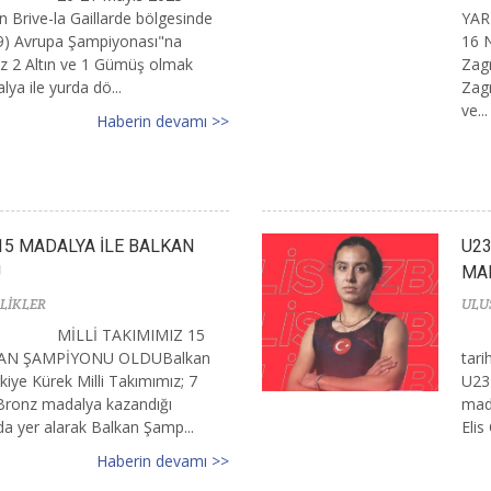
ın Brive-la Gaillarde bölgesinde
YAR
19) Avrupa Şampiyonası"na
16 N
mız 2 Altın ve 1 Gümüş olmak
Zagr
ya ile yurda dö...
Zagr
ve...
Haberin devamı >>
 15 MADALYA İLE BALKAN
U23
U
MA
LİKLER
ULU
MİLLİ TAKIMIMIZ 15
AN ŞAMPİYONU OLDUBalkan
tari
iye Kürek Milli Takımımız; 7
U23 
 Bronz madalya kazandığı
mada
ada yer alarak Balkan Şamp...
Elis
Haberin devamı >>