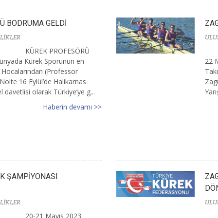
Ü BODRUMA GELDİ
ZAG
LİKLER
ULU
KÜREK PROFESÖRÜ
yada Kürek Sporunun en
22 
 Hocalarından (Professor
Takı
Nolte 16 Eylül’de Halikarnas
Zagr
davetlisi olarak Türkiye’ye g...
Yarı
Haberin devamı >>
EK ŞAMPİYONASI
ZAG
DÖ
LİKLER
ULU
20-21 Mayıs 2023