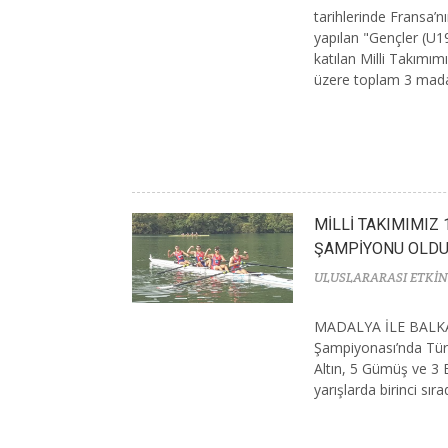
tarihlerinde Fransa’n
yapılan "Gençler (U
katılan Milli Takımı
üzere toplam 3 madal
MİLLİ TAKIMIMIZ
ŞAMPİYONU OLD
ULUSLARARASI ETKİN
MADALYA İLE BALK
Şampiyonası’nda Türk
Altın, 5 Gümüş ve 3
yarışlarda birinci sır