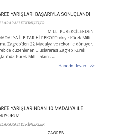
REB YARIŞLARI BAŞARIYLA SONUÇLANDI
SLARARASI ETKİNLİKLER
MİLLİ KÜREKÇİLERDEN
MADALYA İLE TARİHİ REKORTürkiye Kürek Milli
mı, Zagreb’den 22 Madalya ve rekor ile dönüyor.
eb’de düzenlenen Uluslararası Zagreb Kürek
şları’nda Kürek Milli Takımı, ...
Haberin devamı >>
REB YARIŞLARINDAN 10 MADALYA İLE
NÜYORUZ
SLARARASI ETKİNLİKLER
ZAGREB