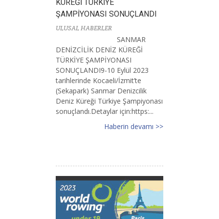
KÜREĞİ TÜRKİYE
ŞAMPİYONASI SONUÇLANDI
ULUSAL HABERLER
SANMAR
DENİZCİLİK DENİZ KÜREĞİ
TÜRKİYE ŞAMPİYONASI
SONUÇLANDI9-10 Eylül 2023
tarihlerinde Kocaeli/İzmit’te
(Sekapark) Sanmar Denizcilik
Deniz Küreği Türkiye Şampiyonası
sonuçlandı.Detaylar için:https:...
Haberin devamı >>