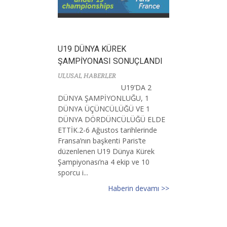
U19 DÜNYA KÜREK
ŞAMPİYONASI SONUÇLANDI
ULUSAL HABERLER
U19’DA 2
DÜNYA ŞAMPİYONLUĞU, 1
DÜNYA ÜÇÜNCÜLÜĞÜ VE 1
DÜNYA DÖRDÜNCÜLÜĞÜ ELDE
ETTİK.2-6 Ağustos tarihlerinde
Fransa’nın başkenti Paris’te
düzenlenen U19 Dünya Kürek
Şampiyonası’na 4 ekip ve 10
sporcu i...
Haberin devamı >>