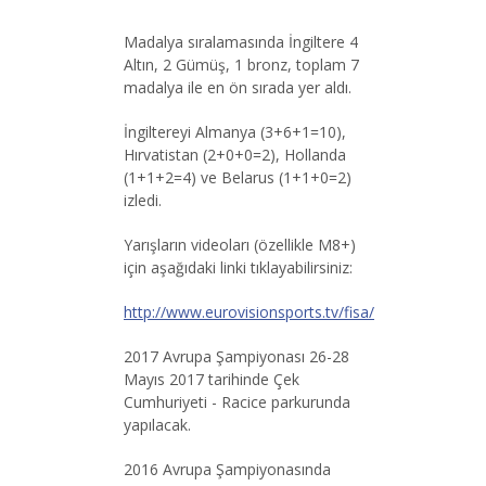
Madalya sıralamasında İngiltere 4
Altın, 2 Gümüş, 1 bronz, toplam 7
madalya ile en ön sırada yer aldı.
İngiltereyi Almanya (3+6+1=10),
Hırvatistan (2+0+0=2), Hollanda
(1+1+2=4) ve Belarus (1+1+0=2)
izledi.
Yarışların videoları (özellikle M8+)
için aşağıdaki linki tıklayabilirsiniz:
http://www.eurovisionsports.tv/fisa/
2017 Avrupa Şampiyonası 26-28
Mayıs 2017 tarihinde Çek
Cumhuriyeti - Racice parkurunda
yapılacak.
2016 Avrupa Şampiyonasında